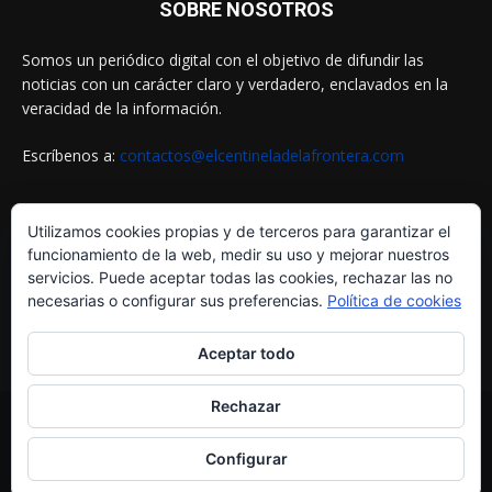
SOBRE NOSOTROS
Somos un periódico digital con el objetivo de difundir las
noticias con un carácter claro y verdadero, enclavados en la
veracidad de la información.
Escríbenos a:
contactos@elcentineladelafrontera.com
Utilizamos cookies propias y de terceros para garantizar el
SIGUENOS EN
funcionamiento de la web, medir su uso y mejorar nuestros
servicios. Puede aceptar todas las cookies, rechazar las no
necesarias o configurar sus preferencias.
Política de cookies
Aceptar todo
Rechazar
© ELCENTINELADELAFRONTERA.COM by
MultiServicios Helena
¿Quiénes Somos?
Aviso Legal
Política de Cookies
Configurar
Política de Privacidad
Contactos