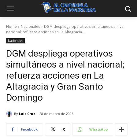
Home
Nacionales
DGM despliega operativos simultáneos a nivel
nacional; refuerza acciones en La Altagracia...
Nacionales
DGM despliega operativos
simultáneos a nivel nacional;
refuerza acciones en La
Altagracia y Gran Santo
Domingo
By
Luis Cruz
28 de marzo de 2026
Facebook
X
WhatsApp