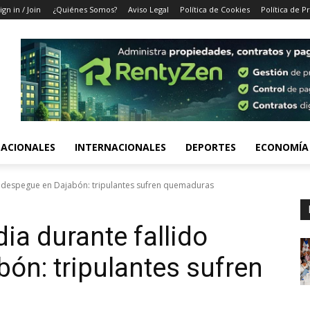
ign in / Join
¿Quiénes Somos?
Aviso Legal
Política de Cookies
Política de P
ACIONALES
INTERNACIONALES
DEPORTES
ECONOMÍA
do despegue en Dajabón: tripulantes sufren quemaduras
ia durante fallido
ón: tripulantes sufren