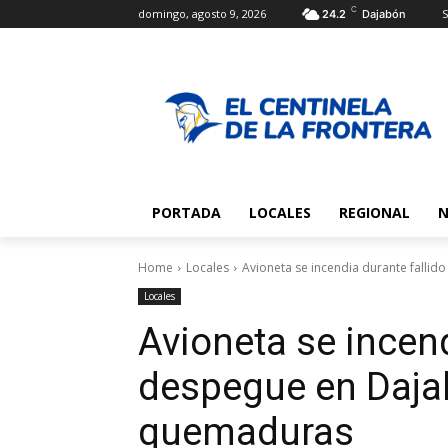
C
domingo, agosto 9, 2026
S
24.2
Dajabón
PORTADA
LOCALES
REGIONAL
N
Home
Locales
Avioneta se incendia durante falli
Locales
Avioneta se incend
despegue en Dajab
quemaduras