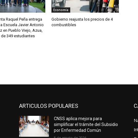
Economía
nta Raquel Peña entrega
Gobierno reajusta los precios de 4
a Escuela Javier Antonio
combustibles
ez en Pueblo Viejo, Azua,
 de 349 estudiantes
ARTICULOS POPULARES
C
a
CNSS aplica mejora para
N
simplificar el trámite del Subsidio
In
por Enfermedad Común
8 de agosto de 2026