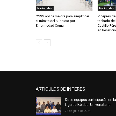
Nacionales
Nacionales
CNSS aplica mejora para simplificar
Vicepreside
el trámite del Subsidio por
techado de l
Enfermedad Común
Castillo Pér
en beneficio
ARTICULOS DE INTERES
Doce equipos participarán en l
Liga de Béisbol Universitario
26 de julio de 2024