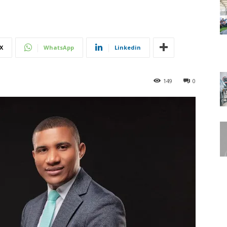
X
WhatsApp
Linkedin
149
0