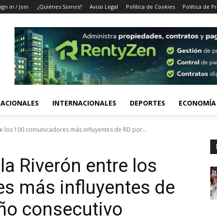
ign in / Join
¿Quiénes Somos?
Aviso Legal
Política de Cookies
Política de P
ACIONALES
INTERNACIONALES
DEPORTES
ECONOMÍA
re los 100 comunicadores más influyentes de RD por...
la Riverón entre los
s más influyentes de
ño consecutivo