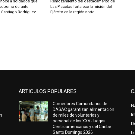
conoce a soldados que
Remozamiento del destacamento de
soborno durante
Las Placetas fortalece la misión del
n Santiago Rodríguez
Ejército en la región norte
ARTICULOS POPULARES
C
Comedores Comunitarios de
N
DASAC garantizan alimentación
In
en
de miles de voluntarios y
personal de los XXV Juegos
D
Centroamericanos y del Caribe
L
Santo Domingo 2026