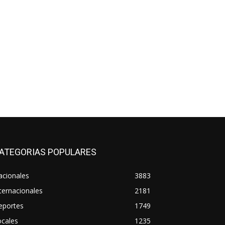
ATEGORIAS POPULARES
acionales
3883
ternacionales
2181
eportes
1749
ocales
1235