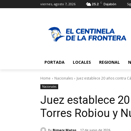
C
viernes, agosto 7, 2026
Sig
25.2
Dajabón
PORTADA
LOCALES
REGIONAL
N
Home
Nacionales
Juez establece 20 años contra C
Nacionales
Juez establece 20
Torres Robiou y N
By
Bimary Matos
17 de junio de 2026