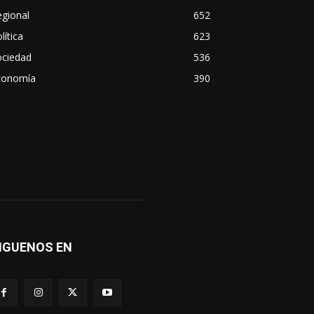
gional
652
lítica
623
ociedad
536
conomía
390
IGUENOS EN