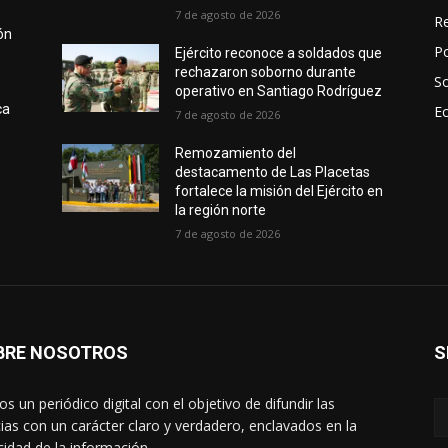
7 de agosto de 2026
Re
ón
Po
Ejército reconoce a soldados que
rechazaron soborno durante
S
operativo en Santiago Rodríguez
ca
E
7 de agosto de 2026
Remozamiento del
destacamento de Las Placetas
fortalece la misión del Ejército en
la región norte
7 de agosto de 2026
BRE NOSOTROS
S
s un periódico digital con el objetivo de difundir las
cias con un carácter claro y verdadero, enclavados en la
cidad de la información.