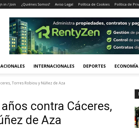
n in / Join
¿Quiénes Somos?
Aviso Legal
Política de Cookies
Política de Pri
ACIONALES
INTERNACIONALES
DEPORTES
ECONOMÍA
áceres, Torres Robiou y Núñez de Aza
 años contra Cáceres,
úñez de Aza