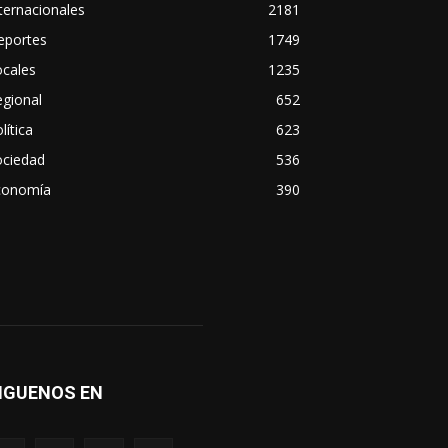
ternacionales
2181
eportes
1749
ocales
1235
gional
652
lítica
623
ociedad
536
conomía
390
IGUENOS EN