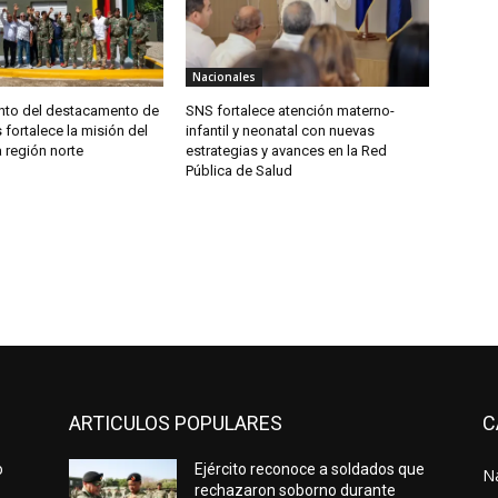
Nacionales
to del destacamento de
SNS fortalece atención materno-
 fortalece la misión del
infantil y neonatal con nuevas
a región norte
estrategias y avances en la Red
Pública de Salud
ARTICULOS POPULARES
C
o
Ejército reconoce a soldados que
N
rechazaron soborno durante