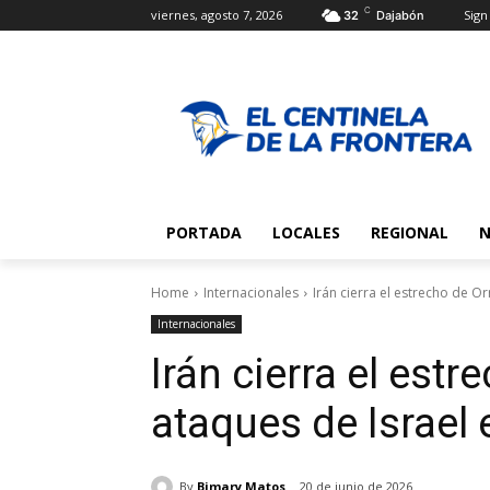
C
viernes, agosto 7, 2026
Sign 
32
Dajabón
PORTADA
LOCALES
REGIONAL
N
Home
Internacionales
Irán cierra el estrecho de Or
Internacionales
Irán cierra el est
ataques de Israel 
By
Bimary Matos
20 de junio de 2026