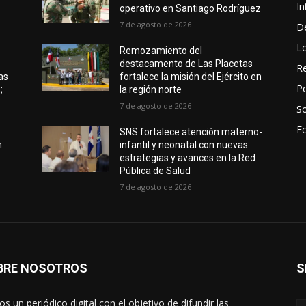
In
operativo en Santiago Rodríguez
7 de agosto de 2026
D
L
Remozamiento del
destacamento de Las Placetas
Re
as
fortalece la misión del Ejército en
Po
;
la región norte
7 de agosto de 2026
S
E
SNS fortalece atención materno-
n
infantil y neonatal con nuevas
o
estrategias y avances en la Red
Pública de Salud
7 de agosto de 2026
BRE NOSOTROS
S
s un periódico digital con el objetivo de difundir las