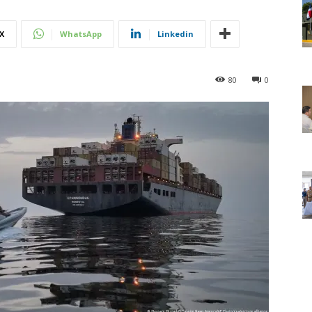
X
WhatsApp
Linkedin
80
0