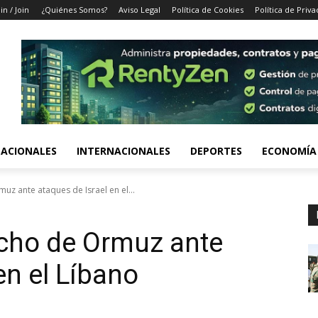
in / Join
¿Quiénes Somos?
Aviso Legal
Política de Cookies
Política de Priva
ACIONALES
INTERNACIONALES
DEPORTES
ECONOMÍA
muz ante ataques de Israel en el...
recho de Ormuz ante
en el Líbano