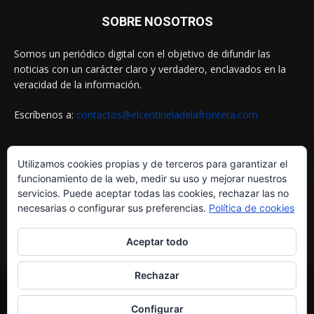
SOBRE NOSOTROS
Somos un periódico digital con el objetivo de difundir las
noticias con un carácter claro y verdadero, enclavados en la
veracidad de la información.
Escríbenos a:
contactos@elcentineladelafrontera.com
Utilizamos cookies propias y de terceros para garantizar el
SIGUENOS EN
funcionamiento de la web, medir su uso y mejorar nuestros
servicios. Puede aceptar todas las cookies, rechazar las no
necesarias o configurar sus preferencias.
Política de cookies
Aceptar todo
Rechazar
© ELCENTINELADELAFRONTERA.COM by
MultiServicios Helena
¿Quiénes Somos?
Aviso Legal
Política de Cookies
Configurar